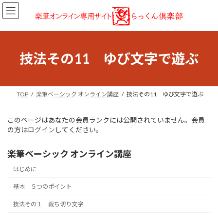
コ
ナ
ン
ビ
テ
ゲ
ン
ー
ツ
シ
へ
ョ
技法その11 ゆび文字で遊ぶ
ス
ン
キ
に
ッ
移
プ
動
TOP
楽筆ベーシック オンライン講座
技法その11 ゆび文字で遊ぶ
このページはあなたの会員ランクには公開されていません。会員
の方は
ログイン
してください。
楽筆ベーシック オンライン講座
はじめに
基本 ５つのポイント
技法その１ 裁ち切り文字