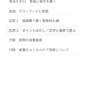
技法その12 巻紙に長文を書く
追加 カラーアートに挑戦
応用１ 極細筆で書く無意味な線
応用２ ポイントぼかし／文字と風景で遊ぶ
付録 実際の授業風景
付録 楽筆のメンタルケア効果について