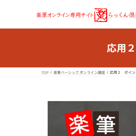
コ
ナ
ン
ビ
テ
ゲ
ン
ー
ツ
シ
へ
ョ
応用２
ス
ン
キ
に
ッ
移
プ
動
TOP
楽筆ベーシック オンライン講座
応用２ ポイン